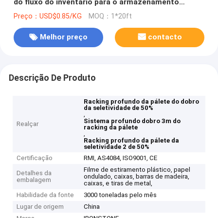
do fluxo do inventário para o armazenamento
seguro
Preço：USD$0.85/KG
MOQ：1*20ft
Melhor preço
contacto
Descrição De Produto
Racking profundo da pálete do dobro
da seletividade de 50%
,
Sistema profundo dobro 3m do
Realçar
racking da pálete
,
Racking profundo da pálete da
seletividade 2 de 50%
Certificação
RMI, AS4084, ISO9001, CE
Filme de estiramento plástico, papel
Detalhes da
ondulado, caixas, barras de madeira,
embalagem
caixas, e tiras de metal,
Habilidade da fonte
3000 toneladas pelo mês
Lugar de origem
China