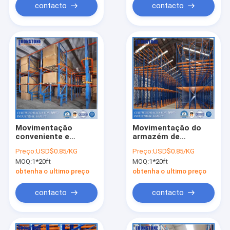
contacto
contacto
Movimentação
Movimentação do
conveniente e
armazém de
simples do alto
armazenamento frio
Preço:
USD$0.85/KG
Preço:
USD$0.85/KG
densidade do FIFO do
no sistema do
MOQ:
1*20ft
MOQ:
1*20ft
armazém no sistema
racking da pálete
do racking da pálete
obtenha o ultimo preço
obtenha o ultimo preço
contacto
contacto