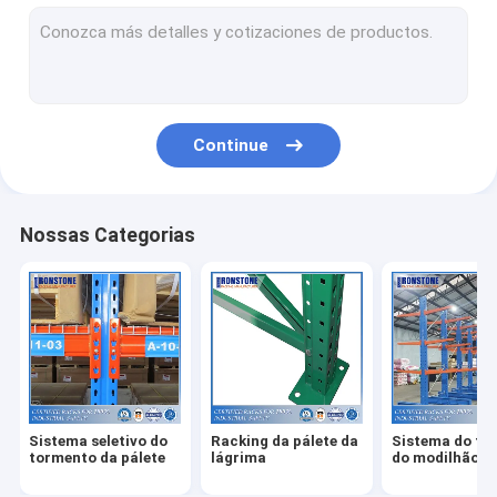
Sistema de rádio do tormento da canela
Sistema estreito mesmo do racking do corredor
Movimentação no sistema do tormento
Continue
Empurre o sistema para trás do tormento
Cremalheira do fluxo da caixa
Nossas Categorias
Sistema profundo dobro do racking da pálete
Módulos da picareta do armazém
Fio Mesh Products
Produtos da segurança da cremalheira
Sistema seletivo do
Racking da pálete da
Sistema do to
Radares de fiscalização aérea que submetem o sistema
tormento da pálete
lágrima
do modilhão