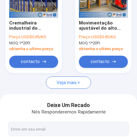
Sobre nós
Visita à Fábrica
Cremalheira
Movimentação
industrial do
ajustável do alto
Controle de qualidade
armazém do cinema
densidade no
Preço:
USD$0.85/KG
Preço:
USD$0.85/KG
ao ar livre do metal
sistema do tormento
MOQ:
1*20ft
MOQ:
1*20ft
do armazenamento
com eficaz na
Solicite um orçamento
do novo tipo com de
redução de custos
obtenha o ultimo preço
obtenha o ultimo preço
alta qualidade
alto
contacto
contacto
Sistema seletivo do tormento da pálete
Veja mais
Racking da pálete da lágrima
Sistema do tormento do modilhão
Deixe Um Recado
Nós Responderemos Rapidamente
Escolhendo arquivar
Plataforma do mezanino