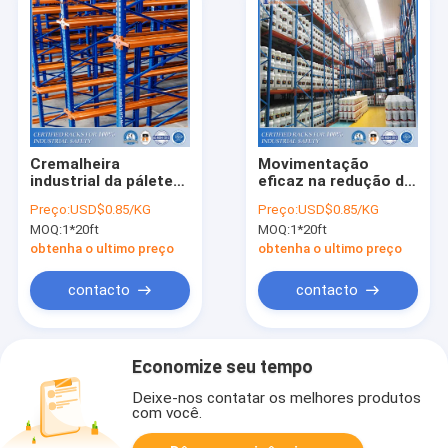
Cremalheira
Movimentação
industrial da pálete
eficaz na redução de
do cinema ao ar livre
custos do OEM na
Preço:
USD$0.85/KG
Preço:
USD$0.85/KG
do elevado
cremalheira da
MOQ:
1*20ft
MOQ:
1*20ft
desempenho para
pálete com
armazéns
capacidade máxima
obtenha o ultimo preço
obtenha o ultimo preço
refrigerados
contacto
contacto
Economize seu tempo
Deixe-nos contatar os melhores produtos
com você.