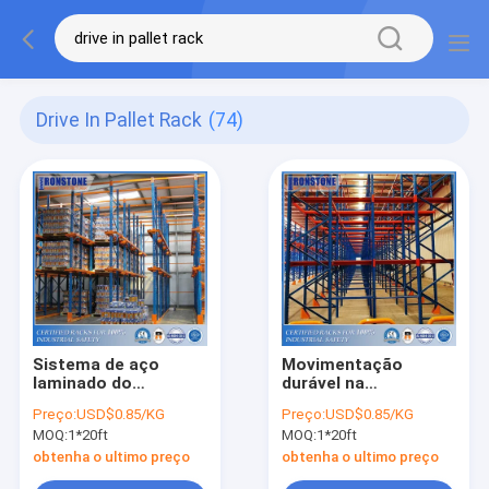
Drive In Pallet Rack
(74)
Sistema de aço
Movimentação
laminado do
durável na
tormento da pálete
cremalheira da
Preço:
USD$0.85/KG
Preço:
USD$0.85/KG
do cinema ao ar livre
pálete com os
MOQ:
1*20ft
MOQ:
1*20ft
para a solução do
produtos
armazenamento
homogêneos da loja
obtenha o ultimo preço
obtenha o ultimo preço
compacto