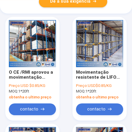
Dê a sua exigência
O CE /RMI aprovou a
Movimentação
movimentação
resistente de LIFO
robusta do metal no
em e movimentação
Preço:
USD $0.85/KG
Preço:
USD$0.85/KG
racking do
através do sistema
MOQ:
1*20ft
MOQ:
1*20ft
armazenamento
do tormento
obtenha o ultimo preço
obtenha o ultimo preço
contacto
contacto