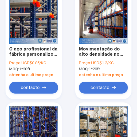
O aço profissional da
Movimentação do
fábrica personalizou
alto densidade no
a cremalheira
sistema FIFO LIFO da
Preço:
USD$0.85/KG
Preço:
USD$1.2/KG
arquivando do metal
cremalheira do
MOQ:
1*20ft
MOQ:
1*20ft
do cinema ao ar livre
armazenamento da
pálete
obtenha o ultimo preço
obtenha o ultimo preço
contacto
contacto
Casa
Produtos
Vídeos