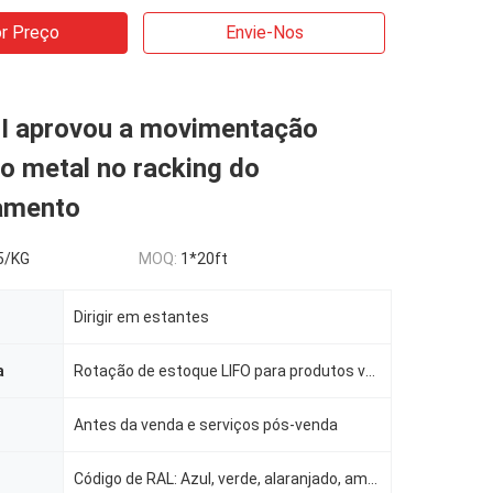
r Preço
Envie-Nos
I aprovou a movimentação
o metal no racking do
amento
5/KG
MOQ:
1*20ft
Dirigir em estantes
a
Rotação de estoque LIFO para produtos volumosos
Antes da venda e serviços pós-venda
Código de RAL: Azul, verde, alaranjado, amarelo, cinza, galvanização, etc.