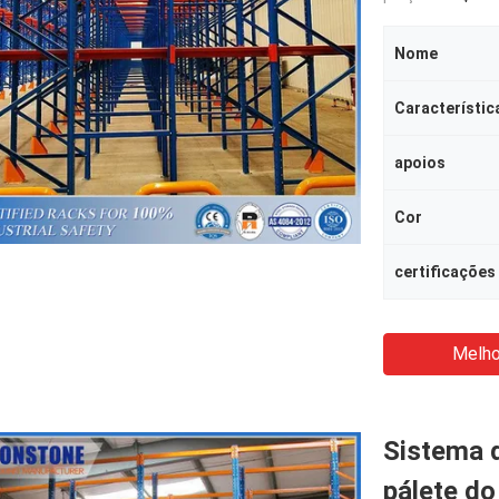
Nome
Característic
apoios
Cor
certificações
Melho
Sistema 
pálete do