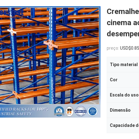
Cremalhei
cinema ao
desempen
preço:
USD$0.8
Tipo material
Cor
Escala do uso
Dimensão
Capacidade d