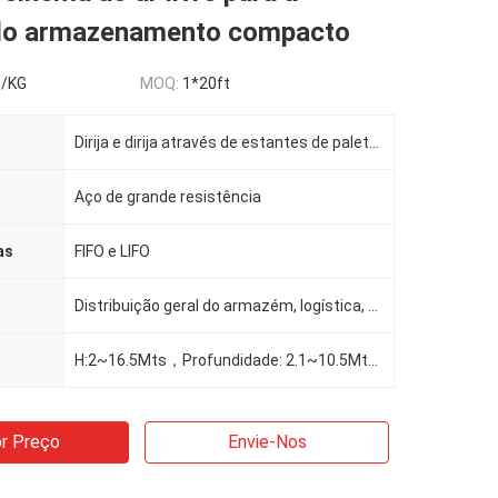
do armazenamento compacto
5/KG
MOQ:
1*20ft
Dirija e dirija através de estantes de paletes
Aço de grande resistência
as
FIFO e LIFO
Distribuição geral do armazém, logística, armazenamento frio do armazém, comércio eletrônico, fabric
H:2~16.5Mts，Profundidade: 2.1~10.5Mts, Largura: 1.35~1.5Mts, Personalizável conforme solicitação
r Preço
Envie-Nos