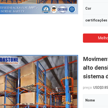
Cor
certificações
Melho
Moviment
alto den
sistema d
preço:
USD$0.8
Nome