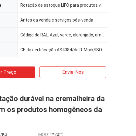
a
Rotação de estoque LIFO para produtos volumosos
Antes da venda e serviços pós-venda
Código de RAL: Azul, verde, alaranjado, amarelo, cinza, galvanização, etc.
CE da certificação AS4084/de R-Mark/ISO9001
r Preço
Envie-Nos
ação durável na cremalheira da
om os produtos homogêneos da
5/KG
MOQ:
1*20ft