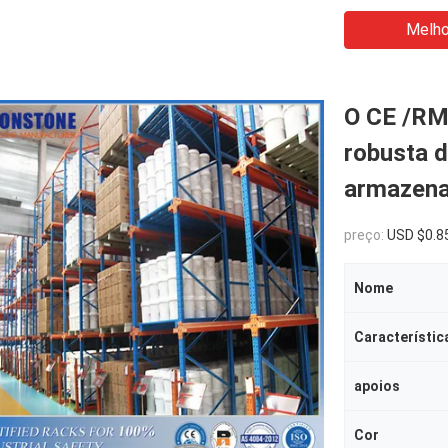
Melho
O CE /RM
robusta d
armazen
preço:
USD $0.8
Nome
Característic
apoios
Cor