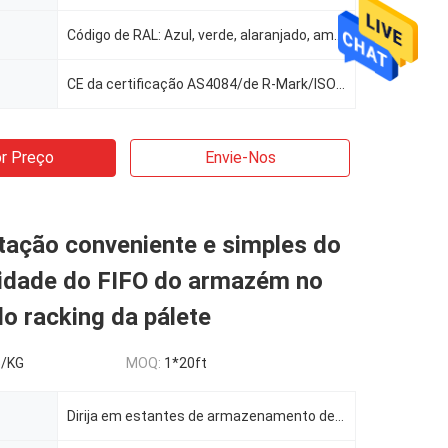
Código de RAL: Azul, verde, alaranjado, amarelo, cinza, galvanização, etc.
CE da certificação AS4084/de R-Mark/ISO9001
r Preço
Envie-Nos
ação conveniente e simples do
sidade do FIFO do armazém no
o racking da pálete
5/KG
MOQ:
1*20ft
Dirija em estantes de armazenamento de paletes mais densas