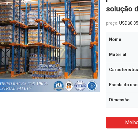
solução 
preço:
USD$0.8
Nome
Material
Característic
Escala do uso
Dimensão
Melho