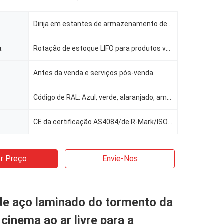
Dirija em estantes de armazenamento de paletes mais densas
a
Rotação de estoque LIFO para produtos volumosos
Antes da venda e serviços pós-venda
Código de RAL: Azul, verde, alaranjado, amarelo, cinza, galvanização, etc.
CE da certificação AS4084/de R-Mark/ISO9001
r Preço
Envie-Nos
de aço laminado do tormento da
 cinema ao ar livre para a