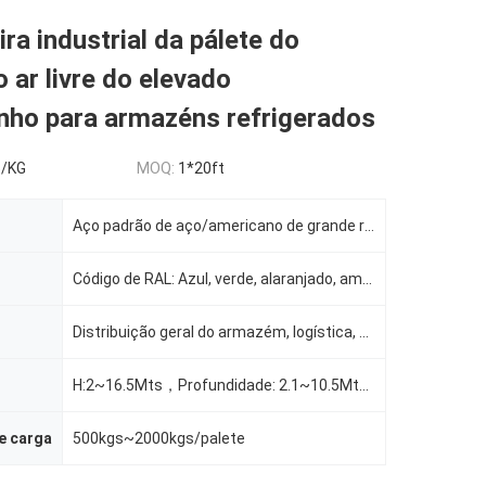
ra industrial da pálete do
 ar livre do elevado
ho para armazéns refrigerados
5/KG
MOQ:
1*20ft
Aço padrão de aço/americano de grande resistência
Código de RAL: Azul, verde, alaranjado, amarelo, cinza, galvanização, etc.
Distribuição geral do armazém, logística, armazenamento frio do armazém, comércio eletrônico, fabric
H:2~16.5Mts，Profundidade: 2.1~10.5Mts, Largura: 1.35~1.5Mts, Personalizável conforme solicitação
e carga
500kgs~2000kgs/palete