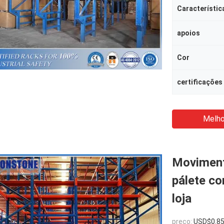
Característic
apoios
Cor
certificações
Melho
Moviment
pálete c
loja
preço:
USD$0.8