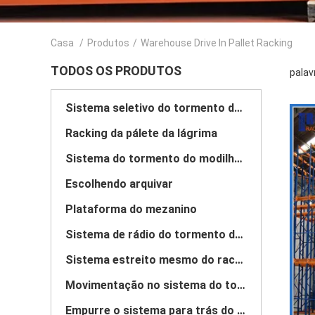
Casa
/
Produtos
/
Warehouse Drive In Pallet Racking
TODOS OS PRODUTOS
palav
Sistema seletivo do tormento da pálete
Racking da pálete da lágrima
Sistema do tormento do modilhão
Escolhendo arquivar
Plataforma do mezanino
Sistema de rádio do tormento da canela
Sistema estreito mesmo do racking do corredor
Movimentação no sistema do tormento
Empurre o sistema para trás do tormento