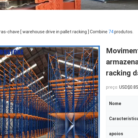
ras-chave [ warehouse drive in pallet racking ] Combine
74
produtos.
Moviment
armazena
racking d
preço:
USD$0.8
Nome
Característic
apoios