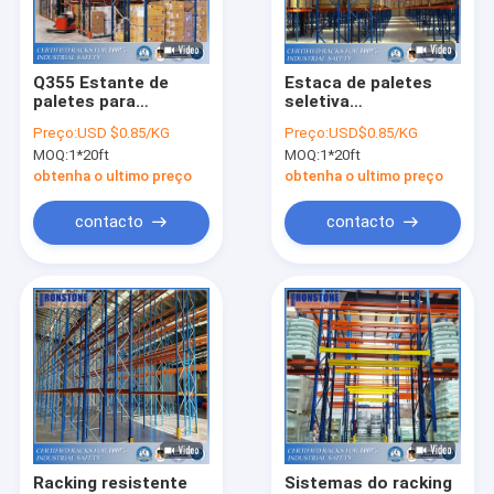
Sobre nós
Visita à Fábrica
Q355 Estante de
Estaca de paletes
paletes para
seletiva
Controle de qualidade
armazém de aço
convencional para
Preço:
USD $0.85/KG
Preço:
USD$0.85/KG
padrão dos EUA
armazenamento de
MOQ:
1*20ft
MOQ:
1*20ft
mercadorias
Solicite um orçamento
obtenha o ultimo preço
obtenha o ultimo preço
contacto
contacto
Sistema seletivo do tormento da pálete
Racking da pálete da lágrima
Sistema do tormento do modilhão
Escolhendo arquivar
Plataforma do mezanino
Racking resistente
Sistemas do racking