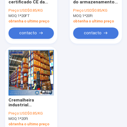
certificado CE da
do armazenamento
Sistema de rádio do tormento da canela
pálete para o
da pálete da
Preço:
USD$0.85/KG
Preço:
USD$0.85/KG
armazenamento dos
configuração flexível
MOQ:
Sistema estreito mesmo do racking do corredor
1*20FT
MOQ:
1*20ft
armazéns
obtenha o ultimo preço
obtenha o ultimo preço
Movimentação no sistema do tormento
contacto
contacto
Empurre o sistema para trás do tormento
Cremalheira do fluxo da caixa
Sistema profundo dobro do racking da pálete
Módulos da picareta do armazém
Fio Mesh Products
Cremalheira
Produtos da segurança da cremalheira
industrial
personalizada
Preço:
USD$0.85/KG
resistente
Radares de fiscalização aérea que submetem o sistema
MOQ:
1*20ft
certificada do metal
obtenha o ultimo preço