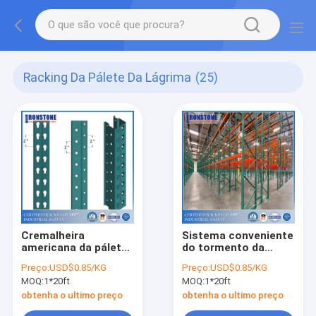
Racking Da Pálete Da Lágrima
(25)
Cremalheira
Sistema conveniente
americana da pálete
do tormento da
da lágrima para a
pálete da lágrima da
Preço:
USD$0.85/KG
Preço:
USD$0.85/KG
rotação conservada
instalação para o
MOQ:
1*20ft
MOQ:
1*20ft
em estoque eficiente
armazenamento do
do armazém
armazém
obtenha o ultimo preço
obtenha o ultimo preço