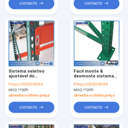
contacto
contacto
Sistema seletivo
Fácil monte &
ajustável do
desmonte sistemas
tormento da pálete
do tormento da
Preço:
USD$0.85/KG
Preço:
USD$0.85/KG
para o
lágrima dos EUA
MOQ:
1*20ft
MOQ:
1*20ft
armazenamento de
maioria
obtenha o ultimo preço
obtenha o ultimo preço
contacto
contacto