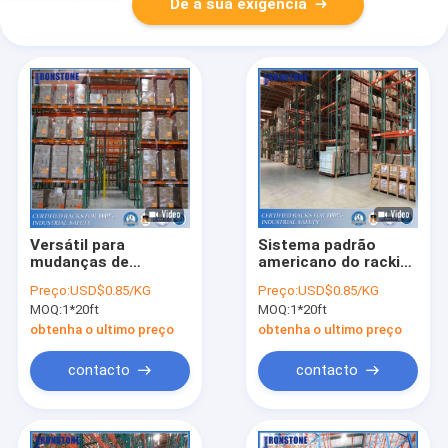
Dê a sua exigência
Versátil para
Sistema padrão
mudanças de
americano do racking
inventário Teardrop
do armazenamento
Preço:
USD$0.85/KG
Preço:
USD$0.85/KG
Pallet Rack
da lágrima do RMI
MOQ:
1*20ft
MOQ:
1*20ft
Cetified
obtenha o ultimo preço
obtenha o ultimo preço
contacto
contacto