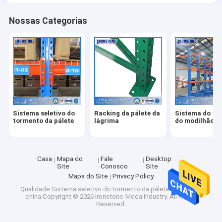
Nossas Categorias
Sistema seletivo do
Racking da pálete da
Sistema do to
tormento da pálete
lágrima
do modilhão
Casa
Mapa do
Fale
Desktop
Site
Conosco
Site
Mapa do Site
Privacy Policy
Qualidade
Sistema seletivo do tormento da pálete
Fábrica da
china.Copyright © 2026 Ironstone-Meca Industry. All Rights
Reserved.