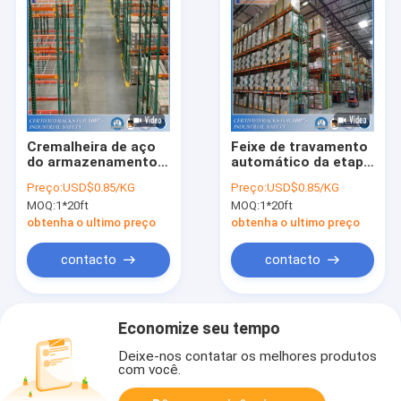
Cremalheira de aço
Feixe de travamento
do armazenamento
automático da etapa
da lágrima resistente
da cremalheira da
Preço:
USD$0.85/KG
Preço:
USD$0.85/KG
americana do estilo
pálete da lágrima
MOQ:
1*20ft
MOQ:
1*20ft
obtenha o ultimo preço
obtenha o ultimo preço
contacto
contacto
Economize seu tempo
Deixe-nos contatar os melhores produtos
com você.