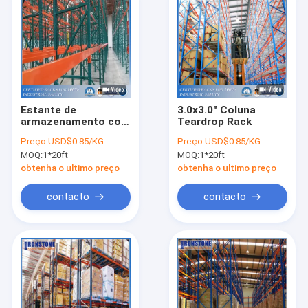
Estante de
3.0x3.0" Coluna
armazenamento com
Teardrop Rack
100%
Preço:
USD$0.85/KG
Preço:
USD$0.85/KG
Compatibilidade com
MOQ:
1*20ft
MOQ:
1*20ft
estante de lágrimas
dos EUA
obtenha o ultimo preço
obtenha o ultimo preço
contacto
contacto
Casa
Produtos
Vídeos