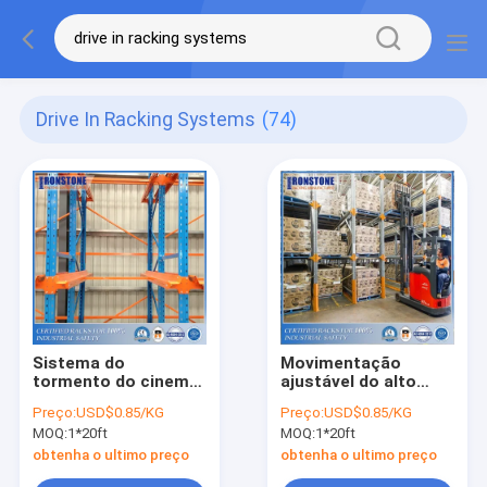
Drive In Racking Systems
(74)
Sistema do
Movimentação
tormento do cinema
ajustável do alto
ao ar livre para tipos
densidade no
Preço:
USD$0.85/KG
Preço:
USD$0.85/KG
específicos da pálete
sistema do tormento
MOQ:
1*20ft
MOQ:
1*20ft
com eficaz na
redução de custos
obtenha o ultimo preço
obtenha o ultimo preço
alto