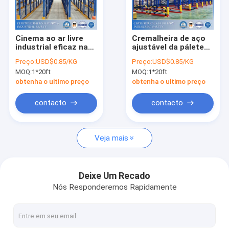
Sobre nós
Visita à Fábrica
Cinema ao ar livre
Cremalheira de aço
industrial eficaz na
ajustável da pálete
Controle de qualidade
redução de custos
do cinema ao ar livre
Preço:
USD$0.85/KG
Preço:
USD$0.85/KG
40"” cremalheira da
do OEM para o
MOQ:
1*20ft
MOQ:
1*20ft
pálete *48 para
armazenamento frio
Solicite um orçamento
produtos
do armazém
obtenha o ultimo preço
obtenha o ultimo preço
homogêneos da loja
contacto
contacto
Sistema seletivo do tormento da pálete
Veja mais
Racking da pálete da lágrima
Sistema do tormento do modilhão
Deixe Um Recado
Nós Responderemos Rapidamente
Escolhendo arquivar
Plataforma do mezanino