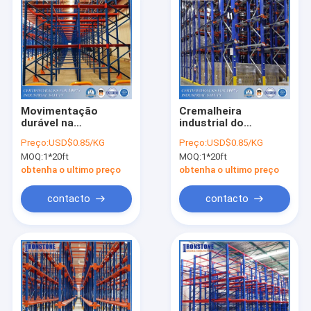
Movimentação
Cremalheira
durável na
industrial do
cremalheira da
armazém do cinema
Preço:
USD$0.85/KG
Preço:
USD$0.85/KG
pálete com os
ao ar livre do metal
MOQ:
1*20ft
MOQ:
1*20ft
produtos
do armazenamento
homogêneos da loja
do novo tipo com de
obtenha o ultimo preço
obtenha o ultimo preço
alta qualidade
contacto
contacto
Casa
Produtos
Vídeos