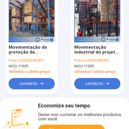
Movimentação da
Movimentação
proteção de
industrial do projeto
corrosão em
criativo em e
Preço:
USD$0.85/KG
Preço:
USD$0.85/KG
cremalheiras da
movimentação
MOQ:
1*20ft
MOQ:
1*20ft
pálete do
através do sistema
armazenamento
da cremalheira da
obtenha o ultimo preço
obtenha o ultimo preço
pálete
contacto
contacto
Economize seu tempo
Deixe-nos contatar os melhores produtos
com você.