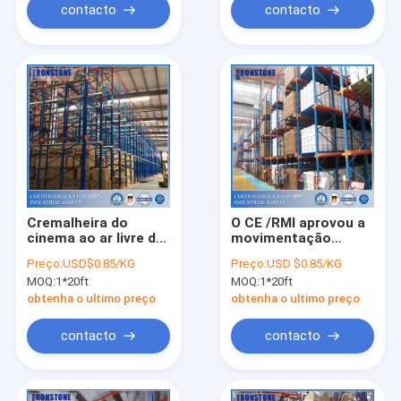
contacto
contacto
Cremalheira do
O CE /RMI aprovou a
cinema ao ar livre do
movimentação
alto densidade para
robusta do metal no
Preço:
USD$0.85/KG
Preço:
USD $0.85/KG
o armazenamento
racking do
MOQ:
1*20ft
MOQ:
1*20ft
eficiente do
armazenamento
armazém
obtenha o ultimo preço
obtenha o ultimo preço
contacto
contacto