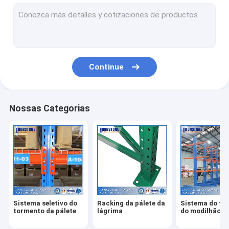
Sistema de rádio do tormento da canela
Sistema estreito mesmo do racking do corredor
Movimentação no sistema do tormento
Continue
Empurre o sistema para trás do tormento
Cremalheira do fluxo da caixa
Nossas Categorias
Sistema profundo dobro do racking da pálete
Módulos da picareta do armazém
Fio Mesh Products
Produtos da segurança da cremalheira
Sistema seletivo do
Racking da pálete da
Sistema do to
Radares de fiscalização aérea que submetem o sistema
tormento da pálete
lágrima
do modilhão