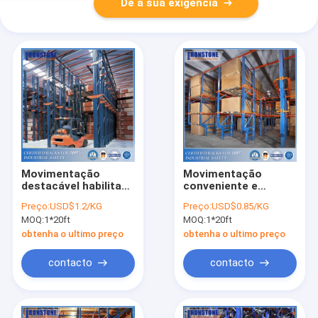
Dê a sua exigência
Movimentação
Movimentação
destacável habilitado
conveniente e
do metal do CE no
simples do alto
Preço:
USD$1.2/KG
Preço:
USD$0.85/KG
sistema da
densidade do FIFO do
MOQ:
1*20ft
MOQ:
1*20ft
cremalheira do
armazém no sistema
armazenamento da
do racking da pálete
obtenha o ultimo preço
obtenha o ultimo preço
pálete
contacto
contacto