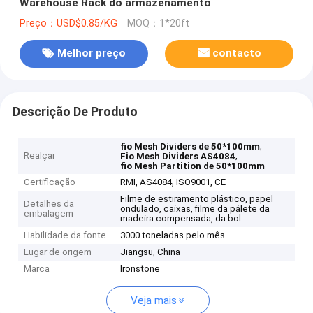
Warehouse Rack do armazenamento
Preço：USD$0.85/KG
MOQ：1*20ft
Melhor preço
contacto
Descrição De Produto
,
fio Mesh Dividers de 50*100mm
Realçar
,
Fio Mesh Dividers AS4084
fio Mesh Partition de 50*100mm
Certificação
RMI, AS4084, ISO9001, CE
Filme de estiramento plástico, papel
Detalhes da
ondulado, caixas, filme da pálete da
embalagem
madeira compensada, da bol
Habilidade da fonte
3000 toneladas pelo mês
Lugar de origem
Jiangsu, China
Marca
Ironstone
Veja mais