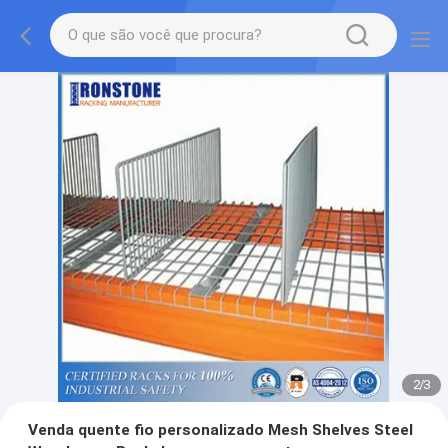
2
/
3
Venda quente fio personalizado Mesh Shelves Steel