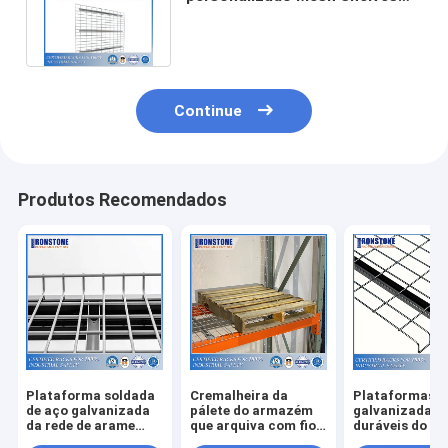
Steel Warehouse Rack do
armazenamento
Continue
Produtos Recomendados
Plataforma soldada
Cremalheira da
Plataformas
de aço galvanizada
pálete do armazém
galvanizadas
da rede de arame
que arquiva com fio
duráveis do fi
para a cremalheira
galvanizado Mesh
o sistema resi