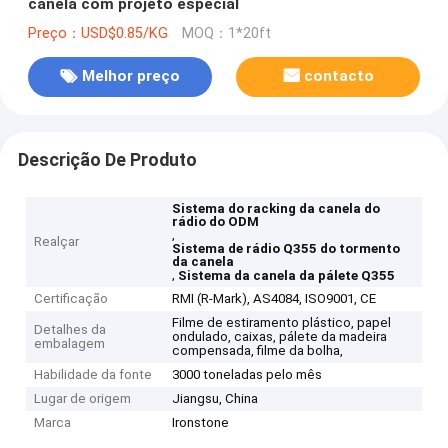
canela com projeto especial
Preço：USD$0.85/KG
MOQ：1*20ft
Melhor preço
contacto
Descrição De Produto
Sistema do racking da canela do
rádio do ODM
,
Realçar
Sistema de rádio Q355 do tormento
da canela
,
Sistema da canela da pálete Q355
Certificação
RMI (R-Mark), AS4084, ISO9001, CE
Filme de estiramento plástico, papel
Detalhes da
ondulado, caixas, pálete da madeira
embalagem
compensada, filme da bolha,
Habilidade da fonte
3000 toneladas pelo mês
Lugar de origem
Jiangsu, China
Marca
Ironstone